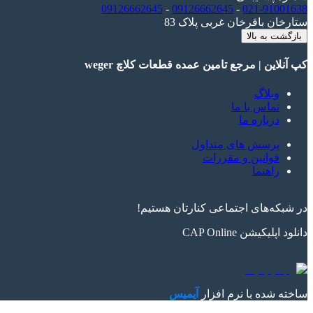
09126662645
-
09126662645
-
021-91001638
ستارخان باقرخان غربی پلاک 83
بازگشت به بالا
کپ آنلاین | مرجع تامین عمده قطعات کلاچ weger
وبلاگ
تماس با ما
درباره ما
پرسش های متداول
قوانین و مقررات
راهنما
در شبکه‌های اجتماعی کنارتان هستیم!
دانلود اپلیکیشن
CAP Online
ساخته شده با نرم افزار
آیمیس