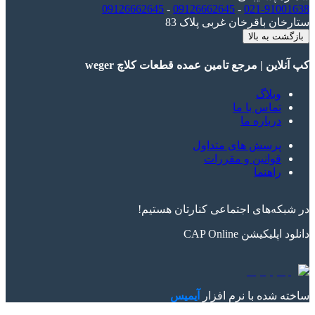
09126662645
-
09126662645
-
021-91001638
ستارخان باقرخان غربی پلاک 83
بازگشت به بالا
کپ آنلاین | مرجع تامین عمده قطعات کلاچ weger
وبلاگ
تماس با ما
درباره ما
پرسش های متداول
قوانین و مقررات
راهنما
در شبکه‌های اجتماعی کنارتان هستیم!
دانلود اپلیکیشن
CAP Online
ساخته شده با نرم افزار
آیمیس