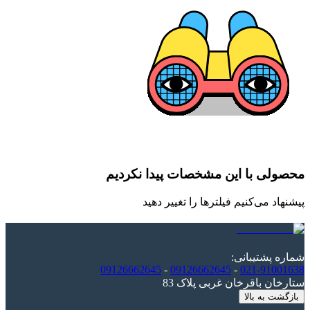
محصولی با این مشخصات پیدا نکردیم
پیشنهاد می‌کنیم فیلترها را تغییر دهید
شماره پشتیبانی
:
09126662645
-
09126662645
-
021-91001638
ستارخان باقرخان غربی پلاک 83
بازگشت به بالا