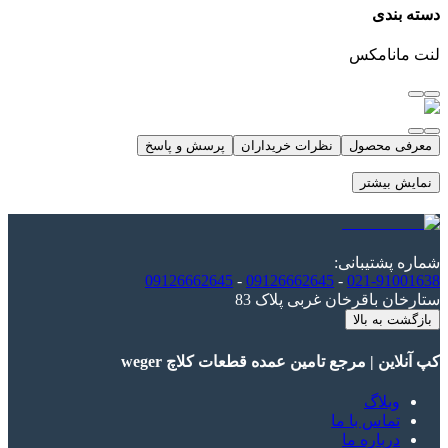
دسته بندی
لنت مانامکس
معرفی محصول
نظرات خریداران
پرسش و پاسخ
نمایش بیشتر
شماره پشتیبانی
:
09126662645
-
09126662645
-
021-91001638
ستارخان باقرخان غربی پلاک 83
بازگشت به بالا
کپ آنلاین | مرجع تامین عمده قطعات کلاچ weger
وبلاگ
تماس با ما
درباره ما